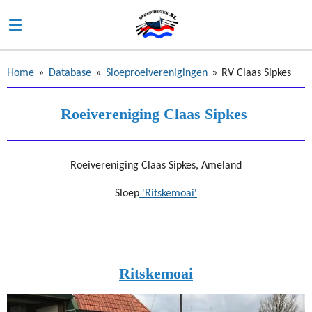
Ga
direct
naar
de
Home
»
Database
»
Sloeproeiverenigingen
»
RV Claas Sipkes
hoofdinhoud
Roeivereniging Claas Sipkes
Roeivereniging Claas Sipkes, Ameland
Sloep
'Ritskemoai'
Ritskemoai