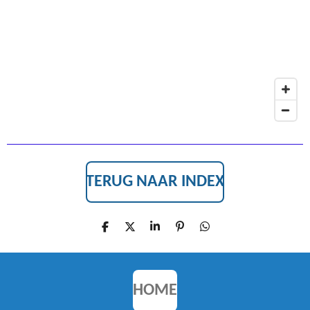
O
K
TERUG NAAR INDEX
D
D
S
P
D
E
E
H
I
E
L
E
A
N
L
E
L
R
N
E
N
E
E
N
N
HOME