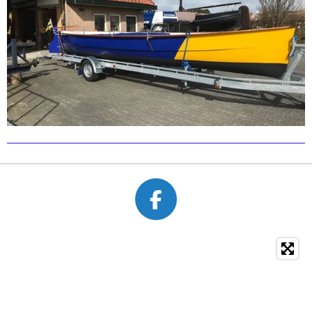
F
A
C
E
B
O