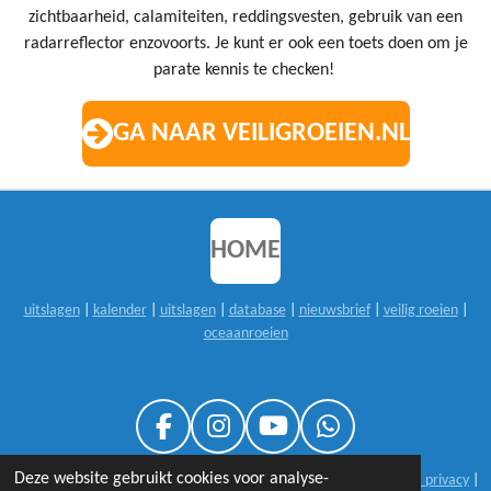
zichtbaarheid, calamiteiten, reddingsvesten, gebruik van een
radarreflector enzovoorts. Je kunt er ook een toets doen om je
parate kennis te checken!
GA NAAR VEILIGROEIEN.NL
HOME
uitslagen
|
kalender
|
uitslagen
|
database
|
nieuwsbrief
|
veilig roeien
|
oceaanroeien
F
I
Y
W
A
N
O
H
Deze website gebruikt cookies voor analyse-
© 1999-2026 sloeproeienNL |
25 jaar sloeproeienNL
|
disclaimer & privacy
|
C
S
U
A