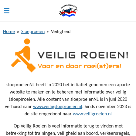
Ga
direct
naar
de
Home
»
Sloeproeien
»
Veiligheid
hoofdinhoud
sloeproeienNL heeft in 2020 het initiatief genomen een aparte
website te maken en te beheren met informatie over veilig
(sloep)roeien. Alle content van sloeproeienNL is in juni 2020
verhuisd naar
www.veiligsloeproeien.nl
. Sinds november 2023 is
de site omgedoopt naar
www.veiligroeien.nl
Op Veilig Roeien is veel informatie terug te vinden met
betrekking tot trainingen, veiligheid aan boord, verkeersregels,