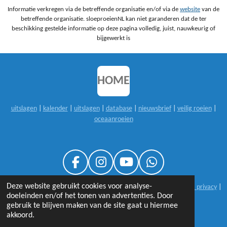
Informatie verkregen via de betreffende organisatie en/of via de
website
van de
betreffende organisatie. sloeproeienNL kan niet garanderen dat de ter
beschikking gestelde informatie op deze pagina volledig, juist, nauwkeurig of
bijgewerkt is
HOME
uitslagen
|
kalender
|
uitslagen
|
database
|
nieuwsbrief
|
veilig roeien
|
oceaanroeien
F
I
Y
W
A
N
O
H
Deze website gebruikt cookies voor analyse-
© 1999-2026 sloeproeienNL |
25 jaar sloeproeienNL
|
disclaimer & privacy
|
C
S
U
A
doeleinden en/of het tonen van advertenties. Door
contact
E
T
T
T
gebruik te blijven maken van de site gaat u hiermee
B
A
U
S
akkoord.