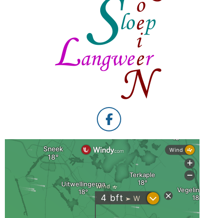
F
A
C
E
B
O
O
K