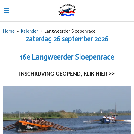
Ga
direct
naar
de
Home
»
Kalender
»
Langweerder Sloepenrace
hoofdinhoud
zaterdag 26 september 2026
16e Langweerder Sloepenrace
INSCHRIJVING GEOPEND, KLIK HIER >>