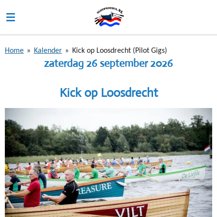
Ga
direct
naar
de
Home
»
Kalender
»
Kick op Loosdrecht (Pilot Gigs)
hoofdinhoud
zaterdag 26 september 2026
Kick op Loosdrecht