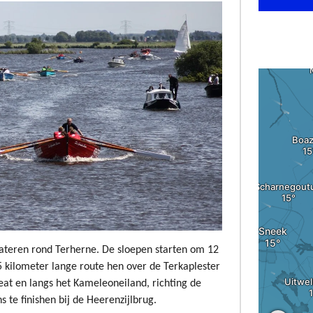
ateren rond Terherne. De sloepen starten om 12
15 kilometer lange route hen over de Terkaplester
at en langs het Kameleoneiland, richting de
te finishen bij de Heerenzijlbrug.