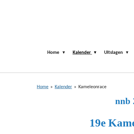
Ga
direct
naar
de
hoofdinhoud
Home
Kalender
Uitslagen
Home
»
Kalender
»
Kameleonrace
nnb 
19e Kame