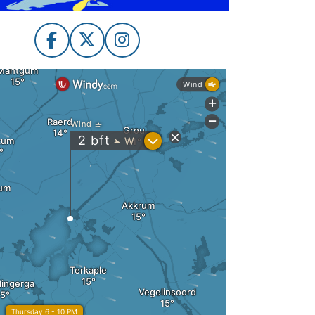
F
X
I
A
N
C
S
E
T
B
A
O
G
O
R
K
A
M