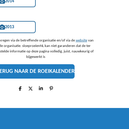
2014
2013
kregen via de betreffende organisatie en/of via de
website
van
de organisatie. sloeproeienNL kan niet garanderen dat de ter
stelde informatie op deze pagina volledig, juist, nauwkeurig of
bijgewerkt is
ERUG NAAR DE ROEIKALENDER
D
D
S
P
E
E
H
I
L
E
A
N
E
L
R
N
N
E
E
N