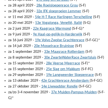
za 28 april 2029 -
28e Roeisloepenrace Grou
(S-F)
za 28 april 2029 -
32e IFK sloeproeien Lemmer
(S-F)
vr 11 mei 2029 -
54e H-T Race Harlingen Terschelling
(S-F)
zo 20 mei 2029 -
53e Vogalonga, Venetië, Italië
(S-G)
za 2 juni 2029 -
22e Kaagrace Warmond
(S-F-G)*
za 9 juni 2029 -
9e Haal-op-gelijk-in-Harderwijk
(S-F)
za 16 juni 2029 -
19e Volvo Zwolse Grachtenrace
(S-F-GC)*
za 14 juli 2029 -
20e Mosselrace Bruinisse
(S-F)
za 1 september 2029 -
33e Maasrace Rotterdam
(S-F)
za 8 september 2029 -
30e ZwarteWaterRace Zwartsluis
(S-F)
za 15 september 2029 -
28e Veerse Meerrace
(S-F)*
za 15 september 2029 -
25e Slag om Makkum
(S-F-FC)
za 29 september 2029 -
19e Langweerder Sloepenrace
(S-F)
za 13 oktober 2029 -
42e Grachtenrace Amsterdam
(S-F-GC)
za 27 oktober 2029 -
14e Liwwadster Rondje
(S-F-GC)
za/zo 3-4 november 2029 -
37e Muiden-Pampus-Muiden
(S-F-
G)*