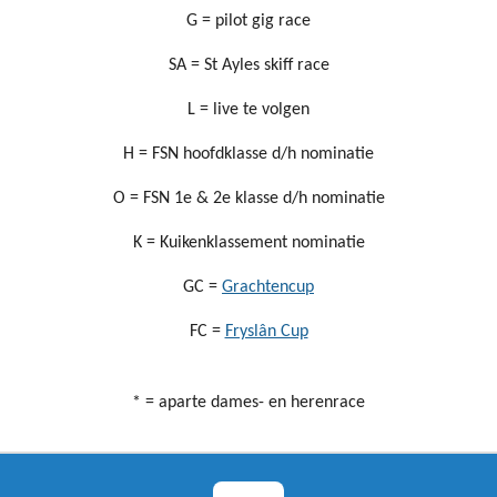
G = pilot gig race
SA = St Ayles skiff race
L = live te volgen
H = FSN hoofdklasse d/h nominatie
O = FSN 1e & 2e klasse d/h nominatie
K = Kuikenklassement nominatie
GC =
Grachtencup
FC =
Fryslân Cup
* = aparte dames- en herenrace