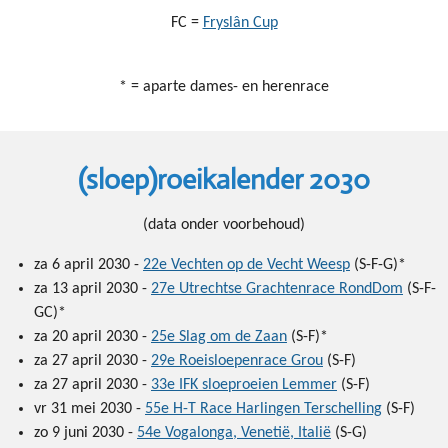
FC =
Fryslân Cup
* = aparte dames- en herenrace
(sloep)roeikalender 2030
(data onder voorbehoud)
za 6 april 2030 -
22e Vechten op de Vecht Weesp
(S-F-G)*
za 13 april 2030 -
27e Utrechtse Grachtenrace RondDom
(S-F-
GC)*
za 20 april 2030 -
25e Slag om de Zaan
(S-F)*
za 27 april 2030 -
29e Roeisloepenrace Grou
(S-F)
za 27 april 2030 -
33e IFK sloeproeien Lemmer
(S-F)
vr 31 mei 2030 -
55e H-T Race Harlingen Terschelling
(S-F)
zo 9 juni 2030 -
54e Vogalonga, Venetië, Italië
(S-G)