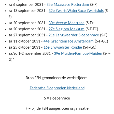
za 6 september 2031 -
35e Maasrace Rotterdam
(S-F)
za 13 september 2031 -
32e ZwarteWaterRace Zwartsluis
(S-
F)
za 20 september 2031 -
30e Veerse Meerrace
(S-F)*
za 20 september 2031 -
27e Slag om Makkum
(S-F-FC)
za 27 september 2031 -
21e Langweerder Sloepenrace
(S-F)
za 11 oktober 2031 -
44e Grachtenrace Amsterdam
(S-F-GC)
za 25 oktober 2031 -
16e Liwwadster Rondje
(S-F-GC)
za/zo 1-2 november 2031 -
39e Muiden-Pampus-Muiden
(S-F-
G)*
Bron FSN genomineerde wedstrijden:
Federatie Sloeproeien Nederland
S = sloepenrace
F = bij de FSN aangesloten organisatie