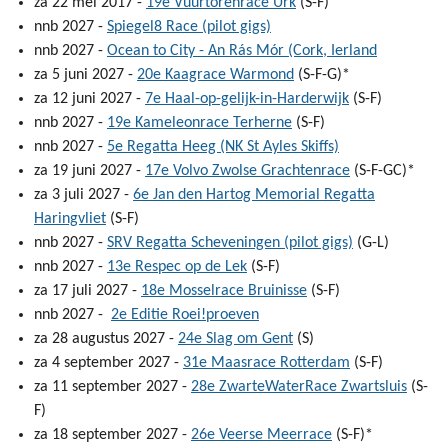
za 22 mei 2017 -
19e Vuurtorenrace Urk
(S-F)
nnb 2027 -
Spiegel8 Race (pilot gigs)
nnb 2027 -
Ocean to City - An Rás Mór (Cork, Ierland
za 5 juni 2027 -
20e Kaagrace Warmond
(S-F-G)*
za 12 juni 2027 -
7e Haal-op-gelijk-in-Harderwijk
(S-F)
nnb 2027 -
19e Kameleonrace Terherne
(S-F)
nnb 2027 -
5e Regatta Heeg (NK St Ayles Skiffs)
za 19 juni 2027 -
17e Volvo Zwolse Grachtenrace
(S-F-GC)*
za 3 juli 2027 -
6e Jan den Hartog Memorial Regatta
Haringvliet
(S-F)
nnb 2027 -
SRV Regatta Scheveningen (pilot gigs)
(G-L)
nnb 2027 -
13e Respec op de Lek
(S-F)
za 17 juli 2027 -
18e Mosselrace Bruinisse
(S-F)
nnb 2027 -
2e Editie Roei!proeven
za 28 augustus 2027 -
24e Slag om Gent
(S)
za 4 september 2027 -
31e Maasrace Rotterdam
(S-F)
za 11 september 2027 -
28e ZwarteWaterRace Zwartsluis
(S-
F)
za 18 september 2027 -
26e Veerse Meerrace
(S-F)*