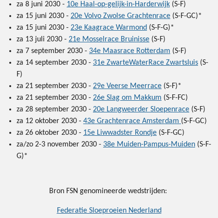
za 8 juni 2030 -
10e Haal-op-gelijk-in-Harderwijk
(S-F)
za 15 juni 2030 -
20e Volvo Zwolse Grachtenrace
(S-F-GC)*
za 15 juni 2030 -
23e Kaagrace Warmond
(S-F-G)*
za 13 juli 2030 -
21e Mosselrace Bruinisse
(S-F)
za 7 september 2030 -
34e Maasrace Rotterdam
(S-F)
za 14 september 2030 -
31e ZwarteWaterRace Zwartsluis
(S-
F)
za 21 september 2030 -
29e Veerse Meerrace
(S-F)*
za 21 september 2030 -
26e Slag om Makkum
(S-F-FC)
za 28 september 2030 -
20e Langweerder Sloepenrace
(S-F)
za 12 oktober 2030 -
43e Grachtenrace Amsterdam
(S-F-GC)
za 26 oktober 2030 -
15e Liwwadster Rondje
(S-F-GC)
za/zo 2-3 november 2030 -
38e Muiden-Pampus-Muiden
(S-F-
G)*
Bron FSN genomineerde wedstrijden:
Federatie Sloeproeien Nederland