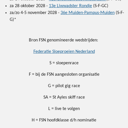
za 28 oktober 2028 -
13e Liwwadster Rondje
(S-F-GC)
za/zo 4-5 november 2028 -
36e Muiden-Pampus-Muiden
(S-F-
G)*
Bron FSN genomineerde wedstrijden:
Federatie Sloeproeien Nederland
S = sloepenrace
F = bij de FSN aangesloten organisatie
G = pilot gig race
SA = St Ayles skiff race
L = live te volgen
H = FSN hoofdklasse d/h nominatie