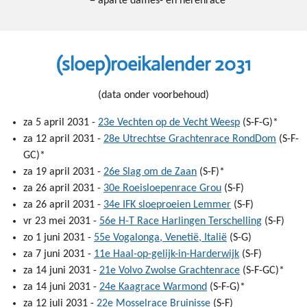
* = aparte dames- en herenrace
(sloep)roeikalender 2031
(data onder voorbehoud)
za 5 april 2031 -
23e Vechten op de Vecht Weesp
(S-F-G)*
za 12 april 2031 -
28e Utrechtse Grachtenrace RondDom
(S-F-
GC)*
za 19 april 2031 -
26e Slag om de Zaan
(S-F)*
za 26 april 2031 -
30e Roeisloepenrace Grou
(S-F)
za 26 april 2031 -
34e IFK sloeproeien Lemmer
(S-F)
vr 23 mei 2031 -
56e H-T Race Harlingen Terschelling
(S-F)
zo 1 juni 2031 -
55e Vogalonga, Venetië, Italië
(S-G)
za 7 juni 2031 -
11e Haal-op-gelijk-in-Harderwijk
(S-F)
za 14 juni 2031 -
21e Volvo Zwolse Grachtenrace
(S-F-GC)*
za 14 juni 2031 -
24e Kaagrace Warmond
(S-F-G)*
za 12 juli 2031 -
22e Mosselrace Bruinisse
(S-F)