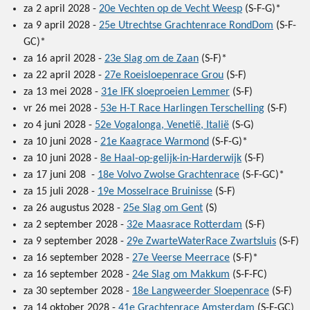
za 2 april 2028 -
20e Vechten op de Vecht Weesp
(S-F-G)*
za 9 april 2028 -
25e Utrechtse Grachtenrace RondDom
(S-F-
GC)*
za 16 april 2028 -
23e Slag om de Zaan
(S-F)*
za 22 april 2028 -
27e Roeisloepenrace Grou
(S-F)
za 13 mei 2028 -
31e IFK sloeproeien Lemmer
(S-F)
vr 26 mei 2028 -
53e H-T Race Harlingen Terschelling
(S-F)
zo 4 juni 2028 -
52e Vogalonga, Venetië, Italië
(S-G)
za 10 juni 2028 -
21e Kaagrace Warmond
(S-F-G)*
za 10 juni 2028 -
8e Haal-op-gelijk-in-Harderwijk
(S-F)
za 17 juni 208 -
18e Volvo Zwolse Grachtenrace
(S-F-GC)*
za 15 juli 2028 -
19e Mosselrace Bruinisse
(S-F)
za 26 augustus 2028 -
25e Slag om Gent
(S)
za 2 september 2028 -
32e Maasrace Rotterdam
(S-F)
za 9 september 2028 -
29e ZwarteWaterRace Zwartsluis
(S-F)
za 16 september 2028 -
27e Veerse Meerrace
(S-F)*
za 16 september 2028 -
24e Slag om Makkum
(S-F-FC)
za 30 september 2028 -
18e Langweerder Sloepenrace
(S-F)
za 14 oktober 2028 -
41e Grachtenrace Amsterdam
(S-F-GC)