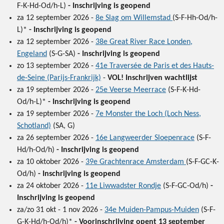
F-K-Hd-Od/h-L)
- Inschrijving is geopend
za 12 september 2026 -
8e Slag om Willemstad
(S-F-Hh-Od/h-
L)*
- Inschrijving is geopend
za 12 september 2026 -
38e Great River Race Londen,
Engeland
(S-G-SA)
-
Inschrijving is geopend
zo 13 september 2026 -
41e Traversée de Paris et des Hauts-
de-Seine (Parijs-Frankrijk)
-
VOL! Inschrijven wachtlijst
za 19 september 2026 -
25e Veerse Meerrace
(S-F-K-Hd-
Od/h-L)*
-
Inschrijving is geopend
za 19 september 2026 -
7e Monster the Loch (Loch Ness,
Schotland)
(SA, G)
za 26 september 2026 -
16e Langweerder Sloepenrace
(S-F-
Hd/h-Od/h)
- Inschrijving is geopend
za 10 oktober 2026 -
39e Grachtenrace Amsterdam
(S-F-GC-K-
Od/h)
- Inschrijving is geopend
za 24 oktober 2026 -
11e Liwwadster Rondje
(S-F-GC-Od/h)
-
Inschrijving is geopend
za/zo 31 okt - 1 nov 2026 -
34e Muiden-Pampus-Muiden
(S-F-
G-K-Hd/h-Od/h)*
- Voorinschrijving opent 13 september