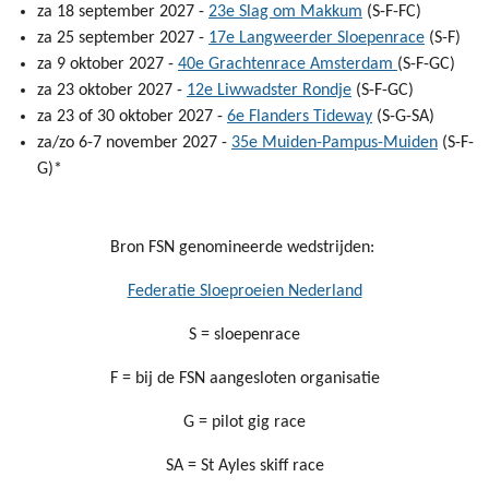
za 18 september 2027 -
23e Slag om Makkum
(S-F-FC)
za 25 september 2027 -
17e Langweerder Sloepenrace
(S-F)
za 9 oktober 2027 -
40e Grachtenrace Amsterdam
(S-F-GC)
za 23 oktober 2027 -
12e Liwwadster Rondje
(S-F-GC)
za 23 of 30 oktober 2027 -
6e Flanders Tideway
(S-G-SA)
za/zo 6-7 november 2027 -
35e Muiden-Pampus-Muiden
(S-F-
G)*
Bron FSN genomineerde wedstrijden:
Federatie Sloeproeien Nederland
S = sloepenrace
F = bij de FSN aangesloten organisatie
G = pilot gig race
SA = St Ayles skiff race