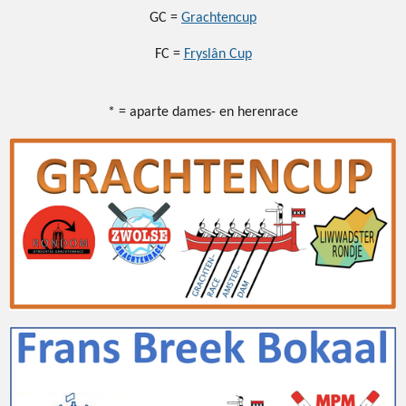
GC =
Grachtencup
FC =
Fryslân Cup
* = aparte dames- en herenrace