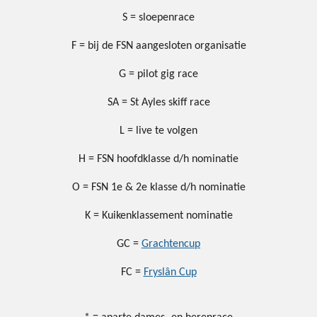
S = sloepenrace
F = bij de FSN aangesloten organisatie
G = pilot gig race
SA = St Ayles skiff race
L = live te volgen
H = FSN hoofdklasse d/h nominatie
O = FSN 1e & 2e klasse d/h nominatie
K = Kuikenklassement nominatie
GC =
Grachtencup
FC =
Fryslân Cup