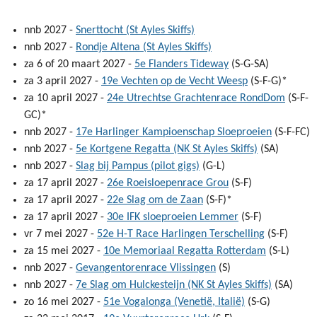
nnb 2027 -
Snerttocht (St Ayles Skiffs)
nnb 2027 -
Rondje Altena (St Ayles Skiffs)
za 6 of 20 maart 2027 -
5e Flanders Tideway
(S-G-SA)
za 3 april 2027 -
19e Vechten op de Vecht Weesp
(S-F-G)*
za 10 april 2027 -
24e Utrechtse Grachtenrace RondDom
(S-F-
GC)*
nnb 2027 -
17e Harlinger Kampioenschap Sloeproeien
(S-F-FC)
nnb 2027 -
5e Kortgene Regatta (NK St Ayles Skiffs)
(SA)
nnb 2027 -
Slag bij Pampus (pilot gigs)
(G-L)
za 17 april 2027 -
26e Roeisloepenrace Grou
(S-F)
za 17 april 2027 -
22e Slag om de Zaan
(S-F)*
za 17 april 2027 -
30e IFK sloeproeien Lemmer
(S-F)
vr 7 mei 2027 -
52e H-T Race Harlingen Terschelling
(S-F)
za 15 mei 2027 -
10e Memoriaal Regatta Rotterdam
(S-L)
nnb 2027 -
Gevangentorenrace Vlissingen
(S)
nnb 2027 -
7e Slag om Hulckesteijn (NK St Ayles Skiffs)
(SA)
zo 16 mei 2027 -
51e Vogalonga (Venetië, Italië)
(S-G)