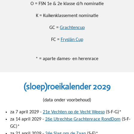
O = FSN 1e & 2e klasse d/h nominatie
K = Kuikenklassement nominatie
GC =
Grachtencup
FC =
Fryslân Cup
* = aparte dames- en herenrace
(sloep)roeikalender 2029
(data onder voorbehoud)
za 7 april 2029 -
21e Vechten op de Vecht Weesp
(S-F-G)*
za 14 april 2029 -
26e Utrechtse Grachtenrace RondDom
(S-F-
GC)*
za 21 april 2029 -
24e Slag om de Zaan
(S-F)*