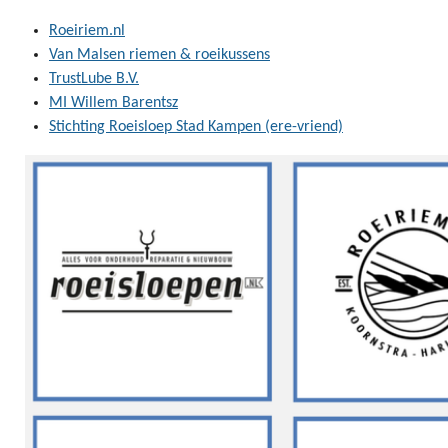
Roeiriem.nl
Van Malsen riemen & roeikussens
TrustLube B.V.
MI Willem Barentsz
Stichting Roeisloep Stad Kampen (ere-vriend)