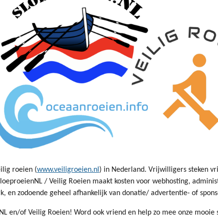
lig roeien (
www.veiligroeien.nl
) in Nederland. Vrijwilligers steken v
sloeproeienNL / Veilig Roeien maakt kosten voor webhosting, administ
, en zodoende geheel afhankelijk van donatie/ advertentie- of spon
NL en/of Veilig Roeien!
Word ook vriend en help zo mee onze mooie 