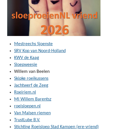
Mestreechs Sjoenste
SRV Kop van Noord-Holland
KWV de Kaag
Sloepweesje
Willem van Beelen
Skipke roeikussens
Jachtwerf de Zeeg
Roeiriem.nl
MI Willem Barentsz
roeisloepen.nl
Van Malsen riemen
TrustLube B.V.
Stichting Roeisloep Stad Kampen (ere-vriend)