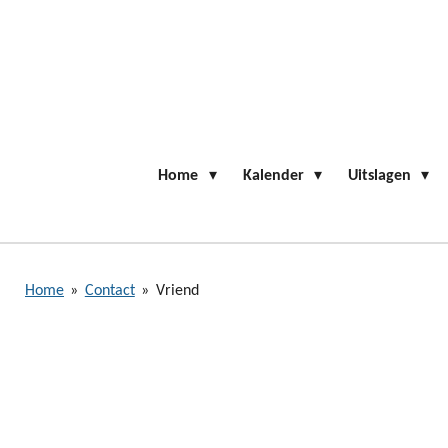
Ga
direct
naar
de
hoofdinhoud
Home
Kalender
Uitslagen
Home
»
Contact
»
Vriend