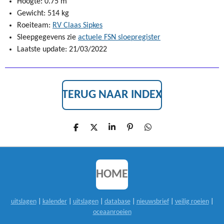
Hoogte: 0.75 m
Gewicht: 514 kg
Roeiteam:
RV Claas Sipkes
Sleepgegevens zie
actuele FSN sloepregister
Laatste update: 21/03/2022
TERUG NAAR INDEX
D
D
S
P
D
E
E
H
I
E
L
E
A
N
L
E
L
R
N
E
N
E
E
N
N
HOME
uitslagen
|
kalender
|
uitslagen
|
database
|
nieuwsbrief
|
veilig roeien
|
oceaanroeien