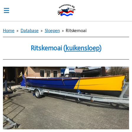
Ga
direct
naar
de
Home
»
Database
»
Sloepen
»
Ritskemoai
hoofdinhoud
Ritskemoai
(
kuikensloep
)