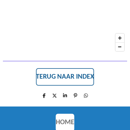
TERUG NAAR INDEX
D
D
S
P
D
E
E
H
I
E
L
E
A
N
L
E
L
R
N
E
N
E
E
N
N
HOME