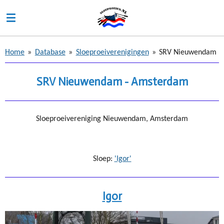
Ga
direct
naar
de
Home
»
Database
»
Sloeproeiverenigingen
»
SRV Nieuwendam
hoofdinhoud
SRV Nieuwendam - Amsterdam
Sloeproeivereniging Nieuwendam, Amsterdam
Sloep:
'Igor'
Igor