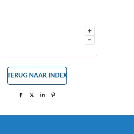
K
TERUG NAAR INDEX
D
D
S
P
E
E
H
I
L
E
A
N
E
L
R
N
N
E
E
N