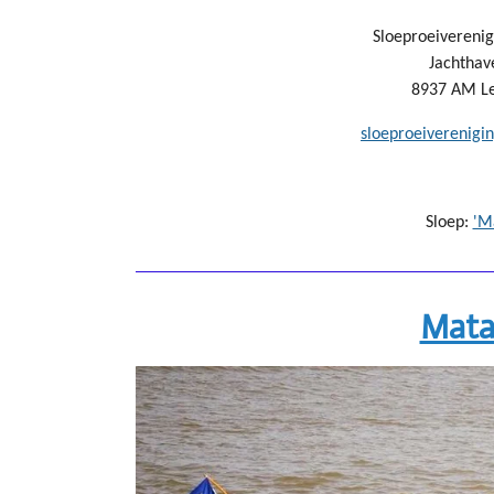
Sloeproeivereni
Jachthav
8937 AM L
sloeproeiverenig
Sloep:
'M
Mata