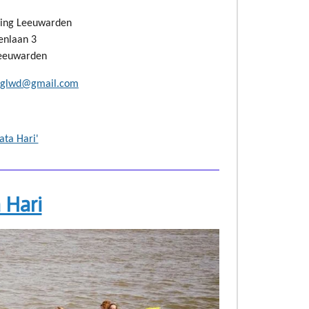
ging Leeuwarden
enlaan 3
eeuwarden
inglwd@gmail.com
ata Hari'
 Hari