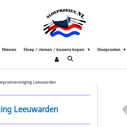
Nieuws
Sloep / riemen / kussens kopen
Sloeproeien
oeproeivereniging Leeuwarden
ging Leeuwarden