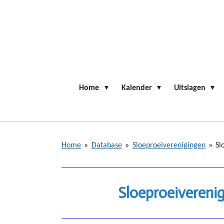
Ga
direct
naar
de
hoofdinhoud
Home
Kalender
Uitslagen
Home
»
Database
»
Sloeproeiverenigingen
»
Sl
Sloeproeivereni