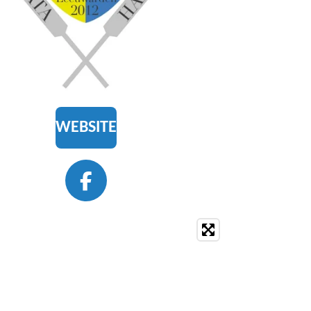
WEBSITE
F
A
C
E
B
O
O