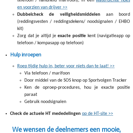
telefoon / handheld marifoon), in een
waterdichte hoes
en voorzien van drijver >>
Dubbelcheck de veiligheidsmiddelen
aan boord
(reddingsvesten / reddingsdekens/ noodsignalen / EHBO
kit)
Zorg dat je altijd je
exacte positie
kent (navigatieapp op
telefoon / kompasapp op telefoon)
Hulp inroepen
Roep tijdig hulp in, beter voor niets dan te laat! >>
Via telefoon / marifoon
Door middel van de SOS knop op Sportvolgen Tracker
Ken de oproep-procedures, hou je exacte positie
paraat
Gebruik noodsignalen
Check de actuele HT mededelingen
op de HT-site >>
We wensen de deelnemers een mooie,