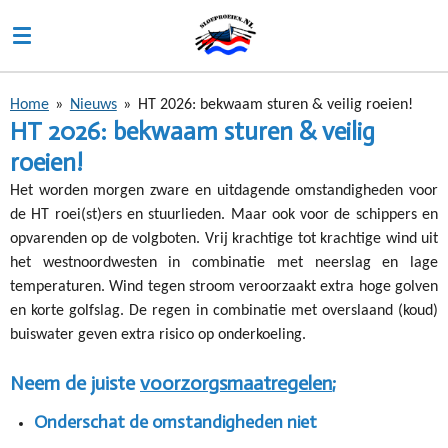
Ga
direct
naar
de
Home
»
Nieuws
»
HT 2026: bekwaam sturen & veilig roeien!
hoofdinhoud
HT 2026: bekwaam sturen & veilig
roeien!
Het worden morgen zware en uitdagende omstandigheden voor
de HT roei(st)ers en stuurlieden. Maar ook voor de schippers en
opvarenden op de volgboten. Vrij krachtige tot krachtige wind uit
het westnoordwesten in combinatie met neerslag en lage
temperaturen. Wind tegen stroom veroorzaakt extra hoge golven
en korte golfslag. De regen in combinatie met overslaand (koud)
buiswater geven extra risico op onderkoeling.
Neem de juiste
voorzorgsmaatregelen
;
Onderschat de omstandigheden niet