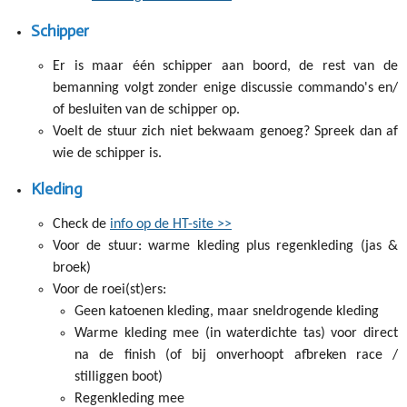
Schipper
Er is maar één schipper aan boord, de rest van de
bemanning volgt zonder enige discussie commando's en/
of besluiten van de schipper op.
Voelt de stuur zich niet bekwaam genoeg? Spreek dan af
wie de schipper is.
Kleding
Check de
info op de HT-site >>
Voor de stuur: warme kleding plus regenkleding (jas &
broek)
Voor de roei(st)ers:
Geen katoenen kleding, maar sneldrogende kleding
Warme kleding mee (in waterdichte tas) voor direct
na de finish (of bij onverhoopt afbreken race /
stilliggen boot)
Regenkleding mee