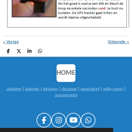
«
Vorige
Volgende
»
D
D
S
D
E
E
H
E
L
E
A
L
E
L
R
E
N
E
N
HOME
uitslagen
|
kalender
|
uitslagen
|
database
|
nieuwsbrief
|
veilig roeien
|
oceaanroeien
F
I
Y
W
A
N
O
H