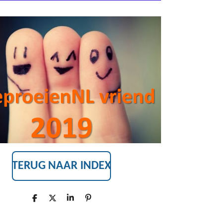
TERUG NAAR INDEX
D
D
S
P
E
E
H
I
L
E
A
N