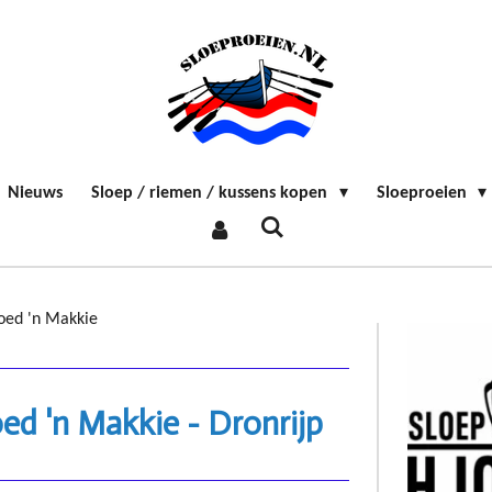
Nieuws
Sloep / riemen / kussens kopen
Sloeproeien
oed 'n Makkie
ed 'n Makkie - Dronrijp