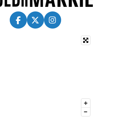
F
X
I
A
N
C
S
E
T
B
A
O
G
O
R
K
A
M