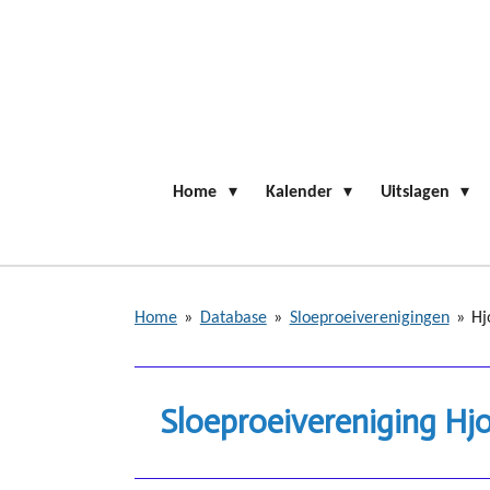
Ga
direct
naar
de
hoofdinhoud
Home
Kalender
Uitslagen
Home
»
Database
»
Sloeproeiverenigingen
»
Hj
Sloeproeivereniging Hjo