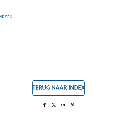
ep nr 1
TERUG NAAR INDEX
D
D
S
P
E
E
H
I
L
E
A
N