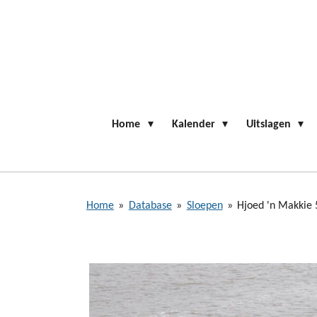
Ga
direct
naar
de
hoofdinhoud
Home
Kalender
Uitslagen
Home
»
Database
»
Sloepen
»
Hjoed 'n Makkie