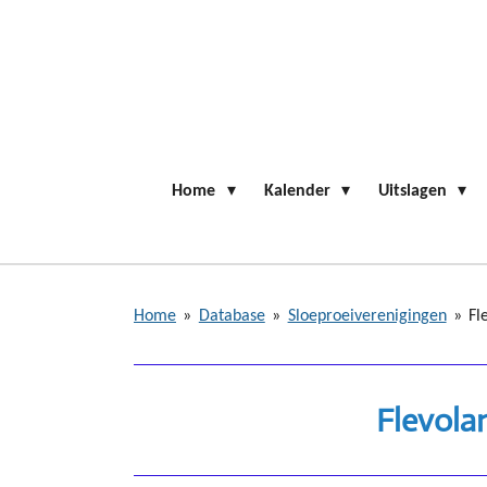
Ga
direct
naar
de
hoofdinhoud
Home
Kalender
Uitslagen
Home
»
Database
»
Sloeproeiverenigingen
»
Fl
Flevola