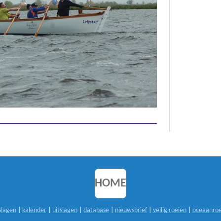
HOME
slagen
|
kalender
|
uitslagen
|
database
|
nieuwsbrief
|
veilig roeien
|
oceaanroe