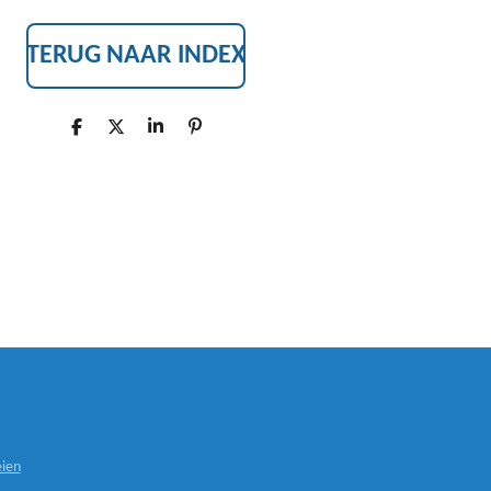
TERUG NAAR INDEX
D
D
S
P
E
E
H
I
L
E
A
N
E
L
R
N
N
E
E
N
ien