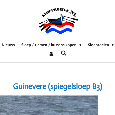
Nieuws
Sloep / riemen / kussens kopen
Sloeproeien
Guinevere (spiegelsloep B3)