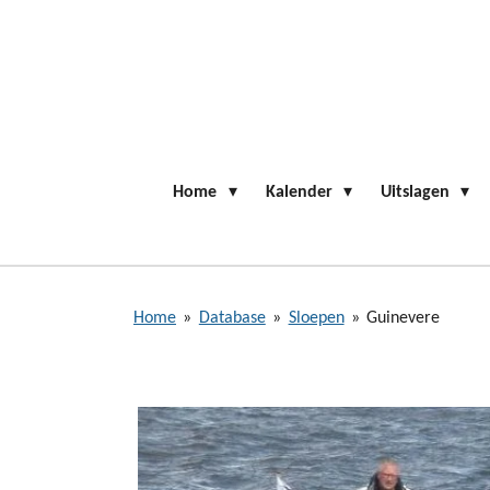
Ga
direct
naar
de
hoofdinhoud
Home
Kalender
Uitslagen
Home
»
Database
»
Sloepen
»
Guinevere