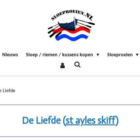
Nieuws
Sloep / riemen / kussens kopen
Sloeproeien
e Liefde
De Liefde (
st ayles skiff
)