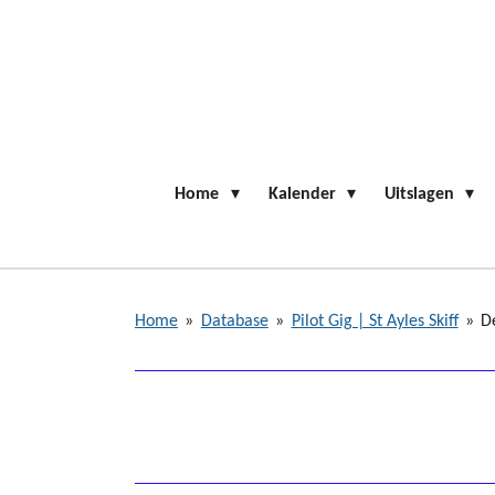
Ga
direct
naar
de
hoofdinhoud
Home
Kalender
Uitslagen
Home
»
Database
»
Pilot Gig | St Ayles Skiff
»
D