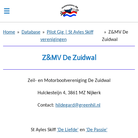
Ga
direct
naar
de
Home
»
Database
»
Pilot Gig | St Ayles Skiff
»
Z&MV De
hoofdinhoud
verenigingen
Zuidwal
Z&MV De Zuidwal
Zeil- en Motorbootvereniging De Zuidwal
Hulckesteijn 4, 3861 MZ Nijkerk
Contact:
hildegard@greenhil.nl
St Ayles Skiff
'De Liefde
'
en
'De Passie'