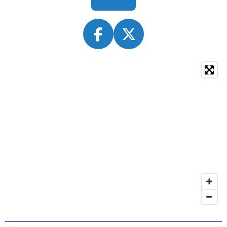
F
X
A
C
E
B
O
O
K