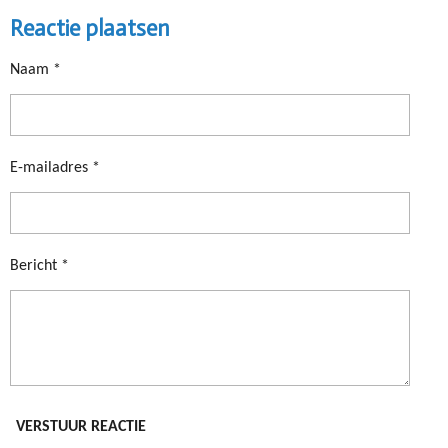
L
E
A
L
Reactie plaatsen
E
L
R
E
N
E
N
Naam *
E-mailadres *
Bericht *
VERSTUUR REACTIE