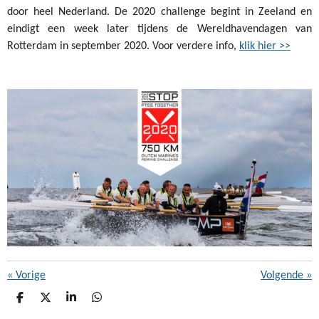
door heel Nederland. De 2020 challenge begint in Zeeland en
eindigt een week later tijdens de Wereldhavendagen van
Rotterdam in september 2020. Voor verdere info,
klik hier >>
«
Vorige
Volgende
»
D
D
S
D
E
E
H
E