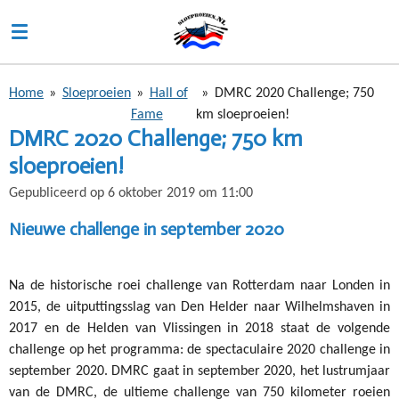
Ga
direct
naar
de
Home
»
Sloeproeien
»
Hall of
»
DMRC 2020 Challenge; 750
hoofdinhoud
Fame
km sloeproeien!
DMRC 2020 Challenge; 750 km
sloeproeien!
Gepubliceerd op 6 oktober 2019 om 11:00
Nieuwe challenge in september 2020
Na de historische roei challenge van Rotterdam naar Londen in
2015, de uitputtingsslag van Den Helder naar Wilhelmshaven in
2017 en de Helden van Vlissingen in 2018 staat de volgende
challenge op het programma: de spectaculaire 2020 challenge in
september 2020. DMRC gaat in september 2020, het lustrumjaar
van de DMRC, de ultieme challenge van 750 kilometer roeien