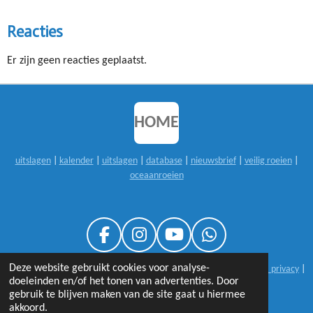
Reacties
Er zijn geen reacties geplaatst.
HOME
uitslagen
|
kalender
|
uitslagen
|
database
|
nieuwsbrief
|
veilig roeien
|
oceaanroeien
F
I
Y
W
A
N
O
H
Deze website gebruikt cookies voor analyse-
© 1999-2026 sloeproeienNL |
25 jaar sloeproeienNL
|
disclaimer & privacy
|
C
S
U
A
doeleinden en/of het tonen van advertenties. Door
contact
E
T
T
T
gebruik te blijven maken van de site gaat u hiermee
B
A
U
S
akkoord.