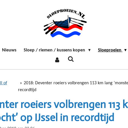
Nieuws
Sloep / riemen / kussens kopen
Sloeproeien
l of
»
2018: Deventer roeiers volbrengen 113 km lang ‘monstert
recordtijd
nter roeiers volbrengen 113 
ht’ op IJssel in recordtijd