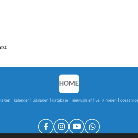
tst.
HOME
slagen
|
kalender
|
uitslagen
|
database
|
nieuwsbrief
|
veilig roeien
|
oceaanroe
F
I
Y
W
A
N
O
H