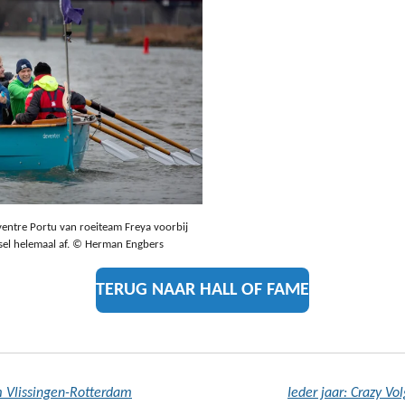
entre Portu van roeiteam Freya voorbij
sel helemaal af.
© Herman Engbers
TERUG NAAR HALL OF FAME
 Vlissingen-Rotterdam
Ieder jaar: Crazy V