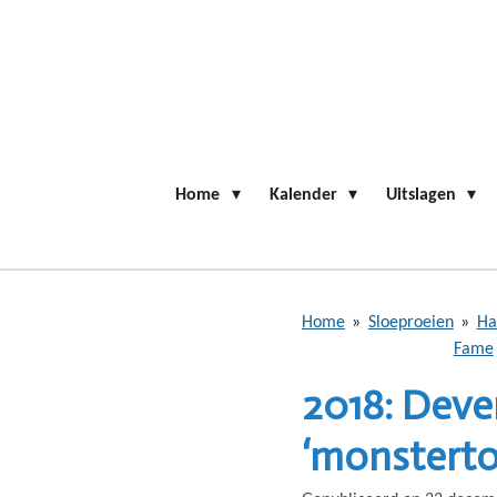
Ga
direct
naar
de
hoofdinhoud
Home
Kalender
Uitslagen
Home
»
Sloeproeien
»
Hal
Fame
2018: Deve
‘monstertoc