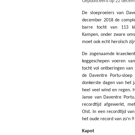
Gepubliceerd op 22 decem
De sloeproeiers van Dav
december 2018 de complete
barre tocht van 113 ki
Kampen, onder zware omst
moet ook echt heroïsch zijn.
De zogenaamde kraeckento
koggeschepen voeren va
tocht vol ontberingen van
de Daventre Portu-sloep
donkerste dagen van het j
heel veel wind en regen. H
Janse van Daventre Portu
recordtijd afgewerkt, me
Olst. In een recordtijd va
het oude record van zo'n 9
Kapot