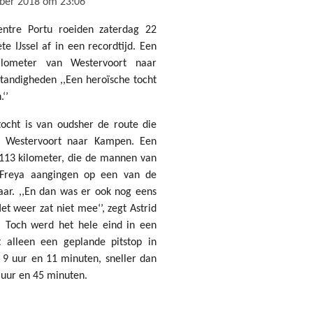
ber 2018 om 23:06
entre Portu roeiden zaterdag 22
 IJssel af in een recordtijd. Een
lometer van Westervoort naar
andigheden ,,Een heroïsche tocht
‘’
cht is van oudsher de route die
n Westervoort naar Kampen. Een
 113 kilometer, die de mannen van
 Freya aangingen op een van de
aar. ,,En dan was er ook nog eens
et weer zat niet mee‘’, zegt Astrid
. Toch werd het hele eind in een
t alleen een geplande pitstop in
n 9 uur en 11 minuten, sneller dan
 uur en 45 minuten.