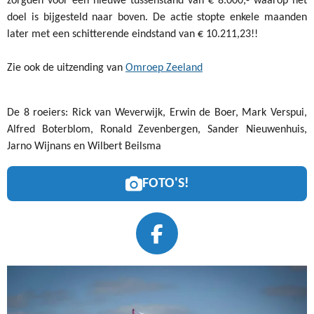
zorgden voor een nieuwe tussenstand van € 8.000,- waarop het
doel is bijgesteld naar boven. De actie stopte enkele maanden
later met een schitterende eindstand van € 10.211,23!!
Zie ook de uitzending van
Omroep Zeeland
De 8 roeiers: Rick van Weverwijk, Erwin de Boer, Mark Verspui,
Alfred Boterblom, Ronald Zevenbergen, Sander Nieuwenhuis,
Jarno Wijnans en Wilbert Beilsma
FOTO'S!
F
A
C
E