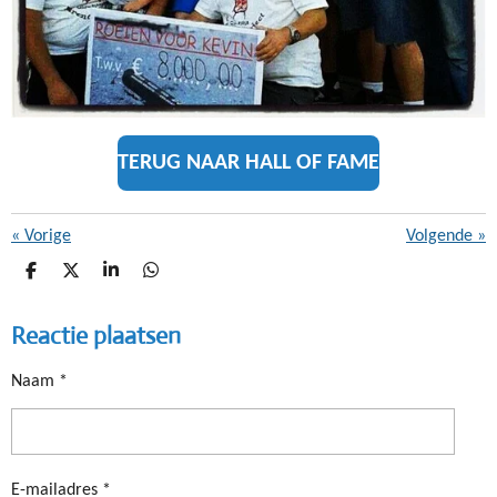
TERUG NAAR HALL OF FAME
«
Vorige
Volgende
»
D
D
S
D
E
E
H
E
L
E
A
L
Reactie plaatsen
E
L
R
E
N
E
N
Naam *
E-mailadres *