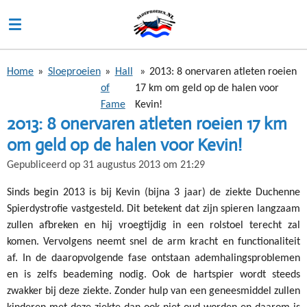
Ga
direct
naar
de
Home
»
Sloeproeien
»
Hall
»
2013: 8 onervaren atleten roeien
hoofdinhoud
of
17 km om geld op de halen voor
Fame
Kevin!
2013: 8 onervaren atleten roeien 17 km
om geld op de halen voor Kevin!
Gepubliceerd op 31 augustus 2013 om 21:29
Sinds begin 2013 is bij Kevin (bijna 3 jaar) de ziekte Duchenne
Spierdystrofie vastgesteld. Dit betekent dat zijn spieren langzaam
zullen afbreken en hij vroegtijdig in een rolstoel terecht zal
komen. Vervolgens neemt snel de arm kracht en functionaliteit
af. In de daaropvolgende fase ontstaan ademhalingsproblemen
en is zelfs beademing nodig. Ook de hartspier wordt steeds
zwakker bij deze ziekte. Zonder hulp van een geneesmiddel zullen