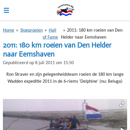
Ga
direct
naar
de
Home
»
Sloeproeien
»
Hall
»
2011: 180 km roeien van Den
hoofdinhoud
of Fame
Helder naar Eemshaven
2011: 180 km roeien van Den Helder
naar Eemshaven
Gepubliceerd op 8 juli 2011 om 15:50
Ron Straver en zijn gelegenheidsteam roeien de 180 km lange
Wadden expeditie 2011 in de 6-riems 'Delphine' (nu: Beluga)