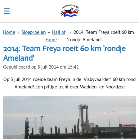
Ga
direct
naar
de
Home
»
Sloeproeien
»
Hall of
»
2014: Team Freya roeit 60 km
hoofdinhoud
Fame
'rondje Ameland'
2014: Team Freya roeit 60 km 'rondje
Ameland'
Gepubliceerd op 5 juli 2014 om 15:41
Op 5 juli 2014 roeide team Freya in de 'Visbyvaarder' 60 km rond
Ameland! Een pittige tocht over Wadden- en Noordzee