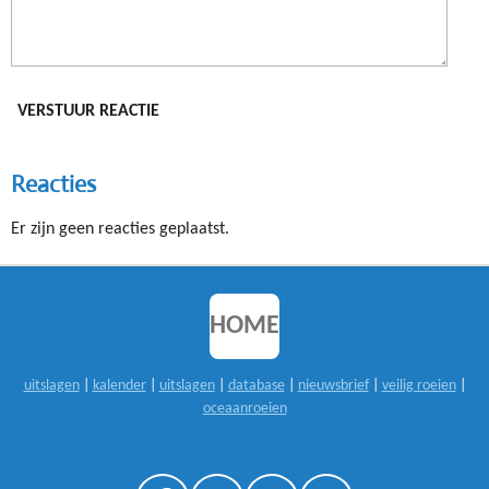
VERSTUUR REACTIE
Reacties
Er zijn geen reacties geplaatst.
HOME
uitslagen
|
kalender
|
uitslagen
|
database
|
nieuwsbrief
|
veilig roeien
|
oceaanroeien