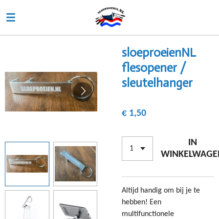
Ga
direct
naar
de
sloeproeienNL
hoofdinhoud
flesopener /
sleutelhanger
€ 1,50
IN
WINKELWAGE
Altijd handig om bij je te
hebben! Een
multifunctionele