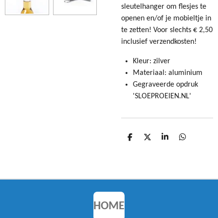
sleutelhanger om flesjes te
openen en/of je mobieltje in
te zetten! Voor slechts € 2,50
inclusief verzendkosten!
Kleur: zilver
Materiaal: aluminium
Gegraveerde opdruk
'SLOEPROEIEN.NL'
D
D
S
D
E
E
H
E
L
E
A
L
E
L
R
E
N
E
N
HOME