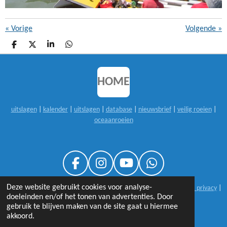
«
Vorige
Volgende
»
D
D
S
D
E
E
H
E
L
E
A
L
E
L
R
E
N
E
N
HOME
uitslagen
|
kalender
|
uitslagen
|
database
|
nieuwsbrief
|
veilig roeien
|
oceaanroeien
F
I
Y
W
A
N
O
H
Deze website gebruikt cookies voor analyse-
© 1999-2026 sloeproeienNL |
25 jaar sloeproeienNL
|
disclaimer & privacy
|
C
S
U
A
doeleinden en/of het tonen van advertenties. Door
contact
E
T
T
T
gebruik te blijven maken van de site gaat u hiermee
B
A
U
S
akkoord.