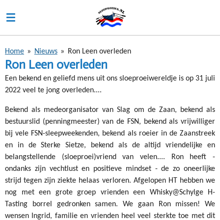
Ga
direct
naar
de
Home
»
Nieuws
»
Ron Leen overleden
hoofdinhoud
Ron Leen overleden
Een bekend en geliefd mens uit ons sloeproeiwereldje is op 31 juli
2022 veel te jong overleden....
Bekend als medeorganisator van Slag om de Zaan, bekend als
bestuurslid (penningmeester) van de FSN, bekend als vrijwilliger
bij vele FSN-sleepweekenden, bekend als roeier in de Zaanstreek
en in de Sterke Sietze, bekend als de altijd vriendelijke en
belangstellende (sloeproei)vriend van velen.... Ron heeft -
ondanks zijn vechtlust en positieve mindset - de zo oneerlijke
strijd tegen zijn ziekte helaas verloren. Afgelopen HT hebben we
nog met een grote groep vrienden een Whisky@Schylge H-
Tasting borrel gedronken samen. We gaan Ron missen! We
wensen Ingrid, familie en vrienden heel veel sterkte toe met dit