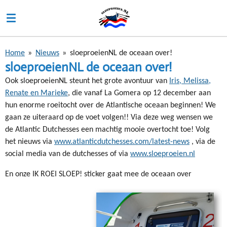
Ga
direct
naar
de
Home
»
Nieuws
»
sloeproeienNL de oceaan over!
hoofdinhoud
sloeproeienNL de oceaan over!
Ook sloeproeienNL steunt het grote avontuur van
Iris, Melissa,
Renate en Marieke
, die vanaf La Gomera op 12 december aan
hun enorme roeitocht over de Atlantische oceaan beginnen! We
gaan ze uiteraard op de voet volgen!! Via deze weg wensen we
de Atlantic Dutchesses een machtig mooie overtocht toe! Volg
het nieuws via
www.atlanticdutchesses.com/latest-news
, via de
social media van de dutchesses of via
www.sloeproeien.nl
En onze IK ROEI SLOEP! sticker gaat mee de oceaan over