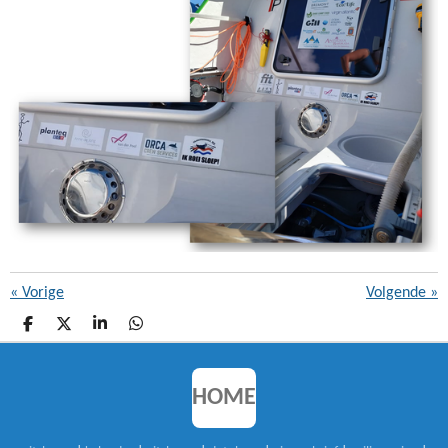
«
Vorige
Volgende
»
D
D
S
D
E
E
H
E
L
E
A
L
E
L
R
E
N
E
N
HOME