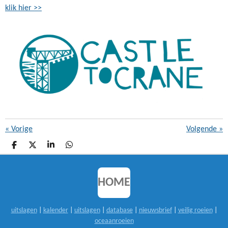
klik hier >>
«
Vorige
Volgende
»
D
D
S
D
E
E
H
E
L
E
A
L
E
L
R
E
N
E
N
HOME
uitslagen
|
kalender
|
uitslagen
|
database
|
nieuwsbrief
|
veilig roeien
|
oceaanroeien