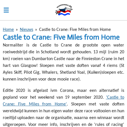
Ga
direct
naar
de
Home
»
Nieuws
»
Castle to Crane: Five Miles from Home
hoofdinhoud
Castle to Crane: Five Miles from Home
Normaliter is de Castle to Crane de grootste open water
roeiwedstrijd die in Schotland wordt gehouden. 13 mijl (ruim 20
km) roeien van Dumbarton Castle naar de Finnieston Crane in het
hart van Glasgow! Sloepen met vaste doften vanaf 4 riems (St
Ayles Skiff, Pilot Gig, Whalers, Shetland Yoal, (Kuiken)sloepen etc.
kunnen inschrijven voor deze mooie race).
Editie 2020 is afgelast ivm Corona, maar een alternatief is
gepland voor het weekend van 19 september 2020.
'Castle to
Crane: Five Miles from Home'
. Sloepen met vaste doften
wereldwijd kunnen in hun eigen water deze race voltooien en hun
roeitijd uploaden naar de organisatie, waarna een winnaar wordt
uitgeroepen. Voor meer info, inschrijven en de 'rules of racing'