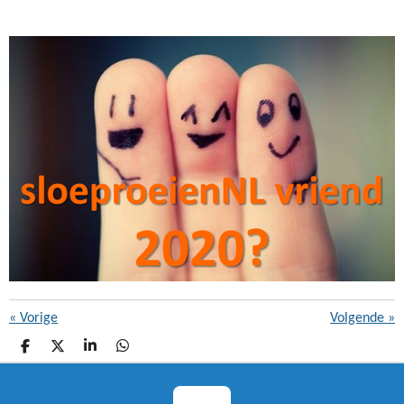
«
Vorige
Volgende
»
D
D
S
D
E
E
H
E
L
E
A
L
E
L
R
E