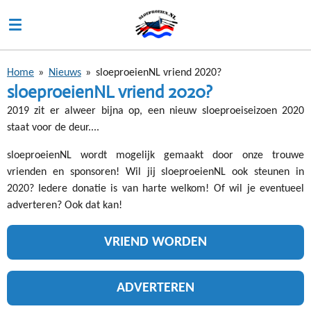
Ga
direct
naar
de
Home
»
Nieuws
»
sloeproeienNL vriend 2020?
hoofdinhoud
sloeproeienNL vriend 2020?
2019 zit er alweer bijna op, een nieuw sloeproeiseizoen 2020
staat voor de deur....
sloeproeienNL wordt mogelijk gemaakt door onze trouwe
vrienden en sponsoren! Wil jij sloeproeienNL ook steunen in
2020? Iedere donatie is van harte welkom! Of wil je eventueel
adverteren? Ook dat kan!
VRIEND WORDEN
ADVERTEREN