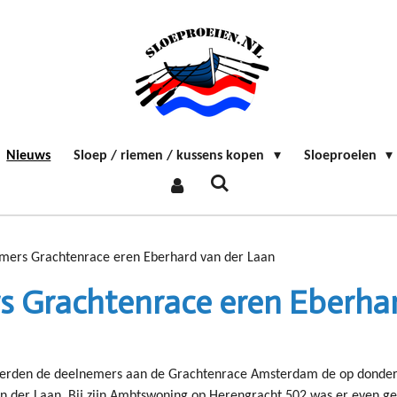
Nieuws
Sloep / riemen / kussens kopen
Sloeproeien
mers Grachtenrace eren Eberhard van der Laan
 Grachtenrace eren Eberhar
eerden de deelnemers aan de Grachtenrace Amsterdam de op donder
 der Laan. Bij zijn Ambtswoning op Herengracht 502 was er even ge