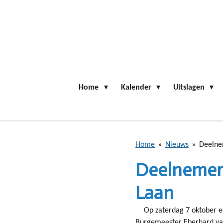
Ga
direct
naar
de
hoofdinhoud
Home
Kalender
Uitslagen
Home
»
Nieuws
»
Deelne
Deelnemers
Laan
Op zaterdag 7 oktober 
Burgemeester Eberhard van