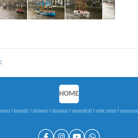
!
HOME
slagen
|
kalender
|
uitslagen
|
database
|
nieuwsbrief
|
veilig roeien
|
oceaanroe