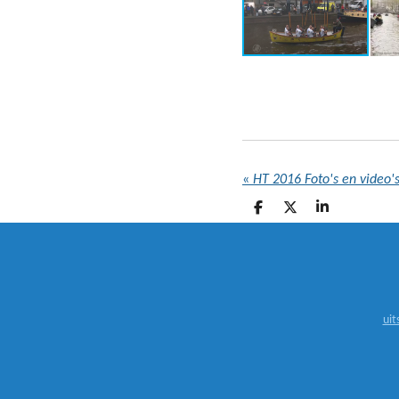
«
HT 2016 Foto's en video's
D
D
S
E
E
H
L
E
A
E
L
R
N
E
uit