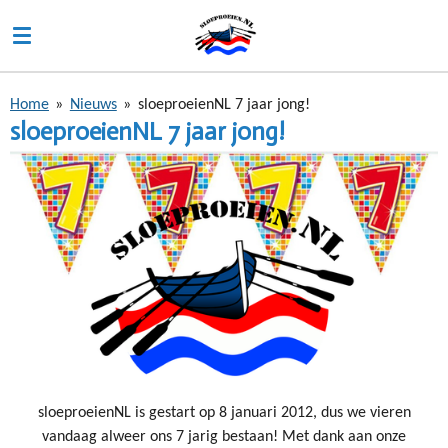
Ga
direct
naar
de
Home
»
Nieuws
»
sloeproeienNL 7 jaar jong!
hoofdinhoud
sloeproeienNL 7 jaar jong!
sloeproeienNL is gestart op 8 januari 2012, dus we vieren
vandaag alweer ons 7 jarig bestaan! Met dank aan onze