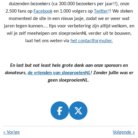
duizenden bezoekers (ca 300.000 bezoekers per jaar!!), onze
2.500 fans op
Facebook
en 1.000 volgers op
Twitter
!! We steken
momenteel de site in een nieuw jasje, zodat we er weer wat
jaren tegen kunnen.... tips voor verbetering zijn altijd welkom, en
wil je zelf meehelpen om sloeproeienNL verder uit te bouwen,
laat het ons weten via
het contactformulier.
En last but not least hele grote dank aan onze sponsors en
donateurs,
de vrienden van sloeproeienNL
! Zonder jullie was er
geen sloeproeienNL.
F
X
A
C
«
Vorige
Volgende
»