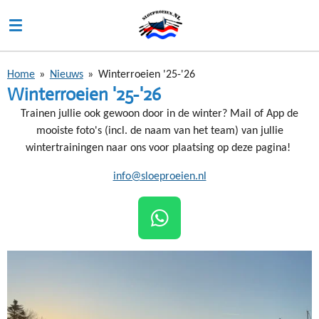
Ga
direct
naar
de
Home
»
Nieuws
»
Winterroeien '25-'26
hoofdinhoud
Winterroeien '25-'26
Trainen jullie ook gewoon door in de winter? Mail of App de
mooiste foto's (incl. de naam van het team) van jullie
wintertrainingen naar ons voor plaatsing op deze pagina!
info@sloeproeien.nl
W
H
A
T
S