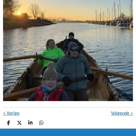
A
P
P
«
Vorige
Volgende
»
D
D
S
D
E
E
H
E
L
E
A
L