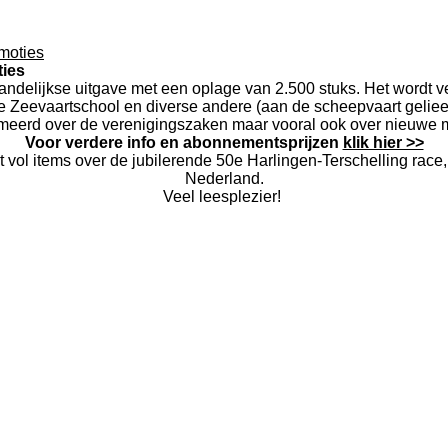
moties
ties
delijkse uitgave met een oplage van 2.500 stuks. Het wordt ve
e Zeevaartschool en diverse andere (aan de scheepvaart gelie
ormeerd over de verenigingszaken maar vooral ook over nieuwe 
Voor verdere info en abonnementsprijzen
klik hier >>
 items over de jubilerende 50e Harlingen-Terschelling race, w
Nederland.
Veel leesplezier!