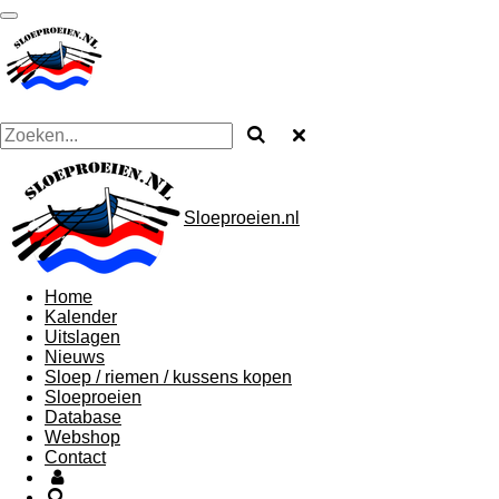
Ga
direct
naar
de
hoofdinhoud
Sloeproeien.nl
Home
Kalender
Uitslagen
Nieuws
Sloep / riemen / kussens kopen
Sloeproeien
Database
Webshop
Contact