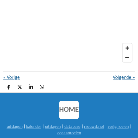
«
Vorige
Volgende
»
D
D
S
D
E
E
H
E
L
E
A
L
E
L
R
E
N
E
N
HOME
uitslagen
|
kalender
|
uitslagen
|
database
|
nieuwsbrief
|
veilig roeien
|
oceaanroeien