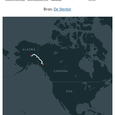
Bron:
De Stentor