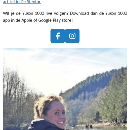
artikel in De Stentor
Wil je de Yukon 1000 live volgen? Download dan de Yukon 1000
app in de Apple of Google Play store!
F
I
A
N
C
S
E
T
B
A
O
G
O
R
K
A
M