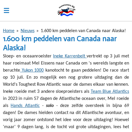
Ga
direct
naar
de
Home
»
Nieuws
»
1.600 km peddelen van Canada naar Alaska!
hoofdinhoud
1.600 km peddelen van Canada naar
Alaska!
Sloep- en oceaanroeister
Ineke Karrenbelt
vertrekt op 3 juli met
haar roeimaat Mel Eissens naar Canada om 's werelds langste en
beruchte
Yukon 1000
kanotocht te gaan peddelen! De race start
op 10 juli. En zo mogelijk een nog grotere uitdaging dan de
World's Toughest Row Atlantic waar de dames elkaar van kennen.
Ineke roeide met 3 andere sloeproeisters als
Team Blue Atlantics
in 2023 in ruim 57 dagen de Atlantische oceaan over, Mel roeide
als
Hands Atlantic
-
solo
- deze zelfde oversteek in bijna 69
dagen! De dames hielden contact na dit Atlantische avontuur, en
vorig jaar zomer ontstond het idee voor deze uitdaging! Hoewel
'maar' 9 dagen lang, is de tocht vol grote uitdagingen, lees het