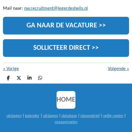
Mail naar:
nw.recruitment@legerdesheils.nl
GA NAAR DE VACATURE >>
SOLLICTEER DIRECT >>
«
Vorige
Volgende
»
D
D
S
D
E
E
H
E
L
E
A
L
E
L
R
E
N
E
N
HOME
uitslagen
|
kalender
|
uitslagen
|
database
|
nieuwsbrief
|
veilig roeien
|
oceaanroeien