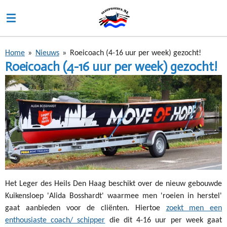
Ga
direct
naar
de
Home
»
Nieuws
»
Roeicoach (4-16 uur per week) gezocht!
hoofdinhoud
Roeicoach (4-16 uur per week) gezocht!
Het Leger des Heils Den Haag beschikt over de nieuw gebouwde
Kuikensloep 'Alida Bosshardt' waarmee men 'roeien in herstel'
gaat aanbieden voor de cliënten. Hiertoe
zoekt men een
enthousiaste coach/ schipper
die dit 4-16 uur per week gaat