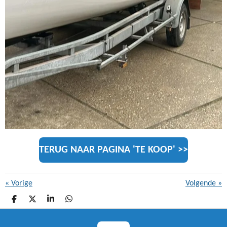
TERUG NAAR PAGINA 'TE KOOP' >>
«
Vorige
Volgende
»
D
D
S
D
E
E
H
E
L
E
A
L
E
L
R
E