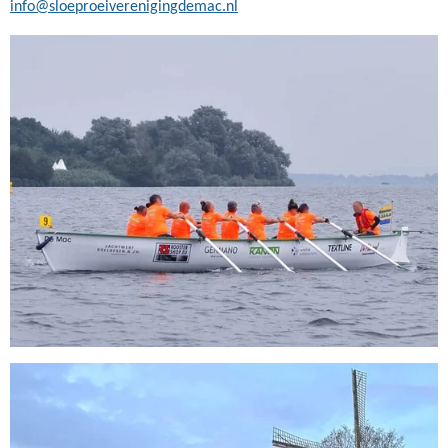
info@sloeproeiverenigingdemac.nl