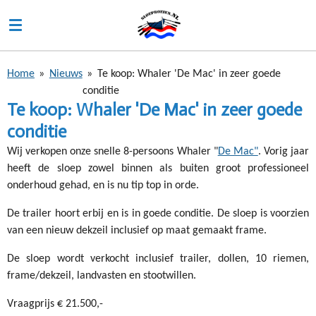
Ga
direct
naar
de
Home
»
Nieuws
»
Te koop: Whaler 'De Mac' in zeer goede
hoofdinhoud
conditie
Te koop: Whaler 'De Mac' in zeer goede
conditie
Wij verkopen onze snelle 8-persoons Whaler "
De Mac"
. Vorig jaar
heeft de sloep zowel binnen als buiten groot professioneel
onderhoud gehad, en is nu tip top in orde.
De trailer hoort erbij en is in goede conditie. De sloep is voorzien
van een nieuw dekzeil inclusief op maat gemaakt frame.
De sloep wordt verkocht inclusief trailer, dollen, 10 riemen,
frame/dekzeil, landvasten en stootwillen.
Vraagprijs € 21.500,-