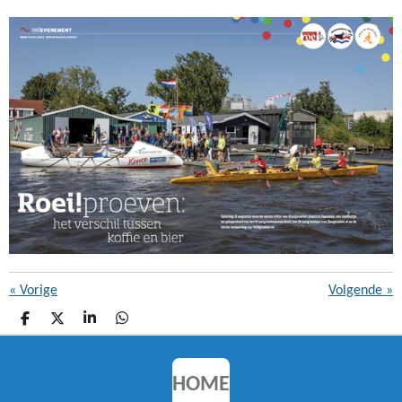
«
Vorige
Volgende
»
D
D
S
D
E
E
H
E
L
E
A
L
E
L
R
E
N
E
N
HOME