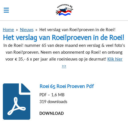
Ga
direct
naar
de
Home
»
Nieuws
»
Het verslag van Roei!proeven in de Roei!
hoofdinhoud
Het verslag van Roei!proeven in de Roei!
In de Roei! nummer 65 van deze maand een verslag & veel foto's
van Roei!proeven. Neem een abonnement op Roei! en ontvang
voor € 35,- 6 x per jaar alle roeinieuws op je deurmat!
Klik hier
>>
Roei 65 Roei Proeven Pdf
PDF – 1,6 MB
319 downloads
DOWNLOAD