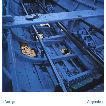
«
Vorige
Volgende
»