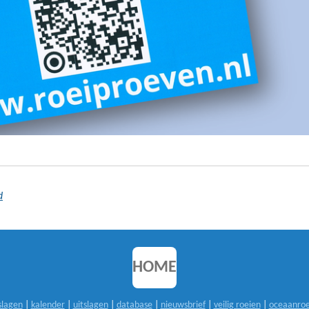
d
HOME
slagen
|
kalender
|
uitslagen
|
database
|
nieuwsbrief
|
veilig roeien
|
oceaanroe