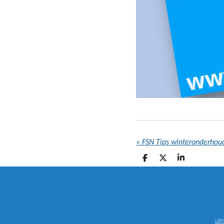
«
FSN Tips winteronderhou
D
D
S
E
E
H
L
E
A
E
L
R
N
E
uit