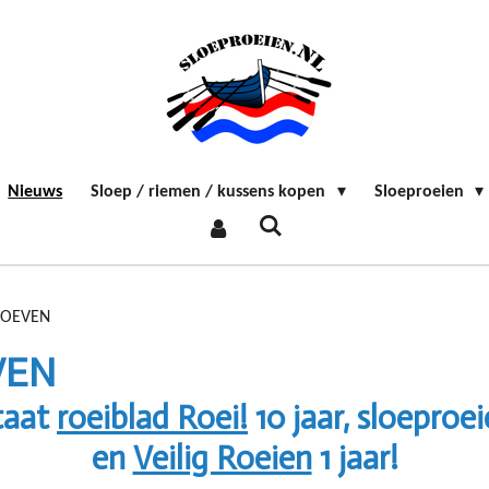
Nieuws
Sloep / riemen / kussens kopen
Sloeproeien
ROEVEN
VEN
taat
roeiblad Roei!
10 jaar, sloeproe
en
Veilig Roeien
1 jaar!