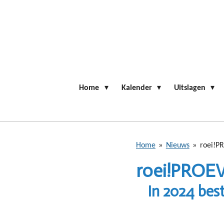
Ga
direct
naar
de
hoofdinhoud
Home
Kalender
Uitslagen
Home
»
Nieuws
»
roei!P
roei!PROE
In 2024 bes