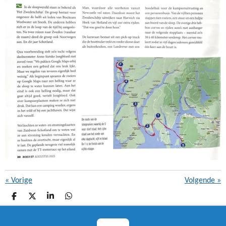
«
Vorige
Volgende
»
D
D
S
D
E
E
H
E
L
E
A
L
E
L
R
E