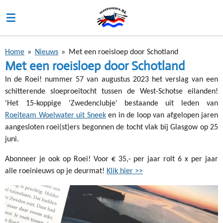
Ga
direct
naar
de
Home
»
Nieuws
»
Met een roeisloep door Schotland
hoofdinhoud
Met een roeisloep door Schotland
In de Roei! nummer 57 van augustus 2023 het verslag van een
schitterende sloeproeitocht tussen de West-Schotse eilanden!
'Het 15-koppige 'Zwedenclubje' bestaande uit leden van
Roeiteam Woelwater uit Sneek
en in de loop van afgelopen jaren
aangesloten roei(st)ers begonnen de tocht vlak bij Glasgow op 25
juni.
Abonneer je ook op Roei! Voor € 35,- per jaar rolt 6 x per jaar
alle roeinieuws op je deurmat!
Klik hier >>