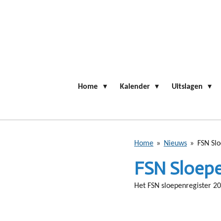
Ga
direct
naar
de
hoofdinhoud
Home
Kalender
Uitslagen
Home
»
Nieuws
»
FSN Slo
FSN Sloepe
Het FSN sloepenregister 2