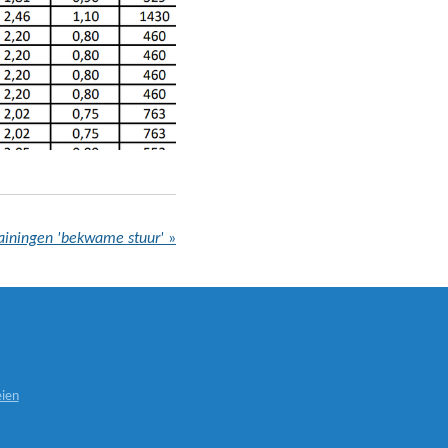
ainingen 'bekwame stuur'
»
ien