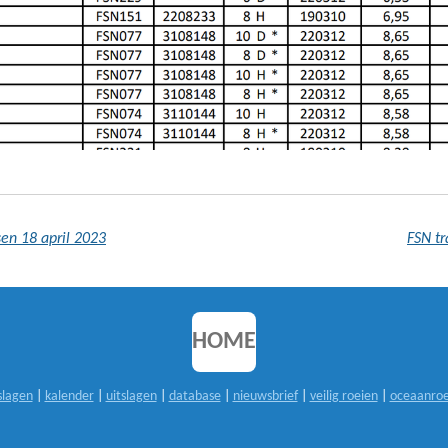
en 18 april 2023
FSN tr
HOME
slagen
|
kalender
|
uitslagen
|
database
|
nieuwsbrief
|
veilig roeien
|
oceaanroe