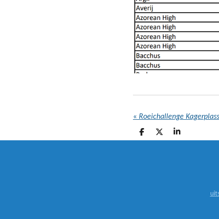
«
Roeichallenge Kagerplass
D
D
S
E
E
H
L
E
A
E
L
R
N
E
uit