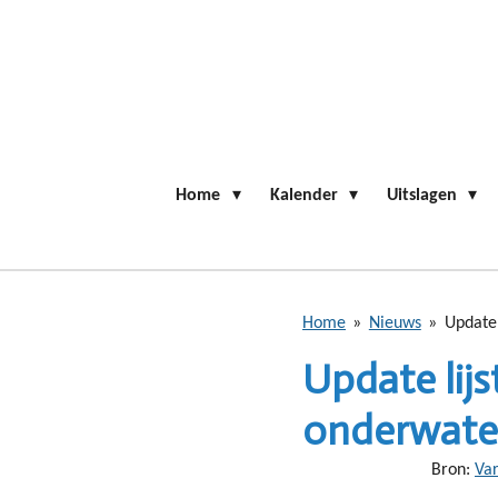
Ga
direct
naar
de
hoofdinhoud
Home
Kalender
Uitslagen
Home
»
Nieuws
»
Update 
Update lijs
onderwate
Bron:
Va