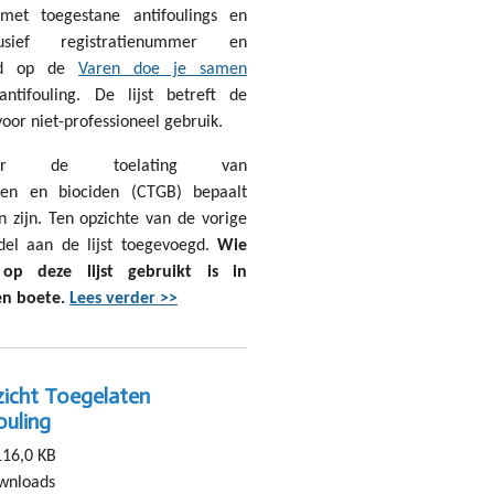
met toegestane antifoulings en
lusief registratienummer en
erd op de
Varen doe je samen
tifouling. De lijst betreft de
oor niet-professioneel gebruik.
or de toelating van
len en biociden (CTGB) bepaalt
 zijn. Ten opzichte van de vorige
del aan de lijst toegevoegd.
Wie
p deze lijst gebruikt is in
en boete.
Lees verder >>
icht Toegelaten
ouling
116,0 KB
wnloads