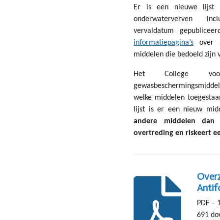
Er is een nieuwe lijst 
onderwaterverven inc
vervaldatum gepublice
informatiepagina’s
over an
middelen die bedoeld zijn v
Het College vo
gewasbeschermingsmidde
welke middelen toegestaan
lijst is er een nieuw mid
andere middelen dan o
overtreding en riskeert e
Overz
Antif
PDF – 
691 do