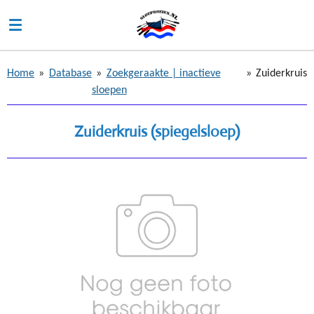
Ga
direct
naar
de
Home
»
Database
»
Zoekgeraakte | inactieve
»
Zuiderkruis
hoofdinhoud
sloepen
Zuiderkruis (spiegelsloep)