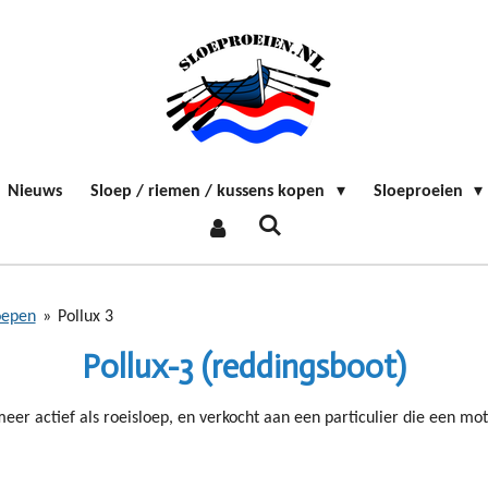
Nieuws
Sloep / riemen / kussens kopen
Sloeproeien
oepen
»
Pollux 3
Pollux-3 (reddingsboot)
 meer actief als roeisloep, en verkocht aan een particulier die een m