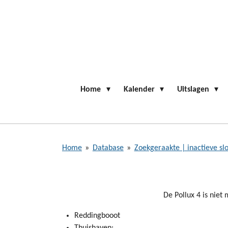
Ga
direct
naar
de
hoofdinhoud
Home
Kalender
Uitslagen
Home
»
Database
»
Zoekgeraakte | inactieve sl
De Pollux 4 is niet
Reddingbooot