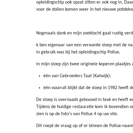
opleidingschip ook opzat zitten er ook nog in. Daa
voor de dollen komen weer in het nieuwe potdeksel
Nogmaals dank en mijn zoektocht gaat rustig verd
k ben eigenaar van een verwante sloep met de naa
in gebruik was bij het opleidingschip Pollux.
In mijn sloep zijn twee originele koperen plaatjes
één van Gebroeders Taat (Katwijk);
één waaruit blijkt dat de sloep in 1982 heeft
De sloep is overnaads gebouwd in teak en heeft ee
Tijdens de huidige restauratie kom ik bovendien o
zien is op de foto's van Pollux 4 op uw site.
Dit roept de vraag op of er binnen de Pollux-naa