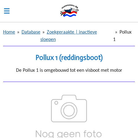
Ga
direct
naar
de
Home
»
Database
»
Zoekgeraakte | inactieve
»
Pollux
hoofdinhoud
sloepen
1
Pollux 1 (reddingsboot)
De Pollux 1 is omgebouwd tot een visboot met motor