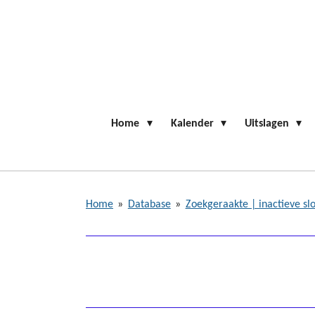
Ga
direct
naar
de
hoofdinhoud
Home
Kalender
Uitslagen
Home
»
Database
»
Zoekgeraakte | inactieve sl