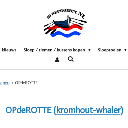
Nieuws
Sloep / riemen / kussens kopen
Sloeproeien
oepen
»
OPdeROTTE
OPdeROTTE (
kromhout-whaler
)