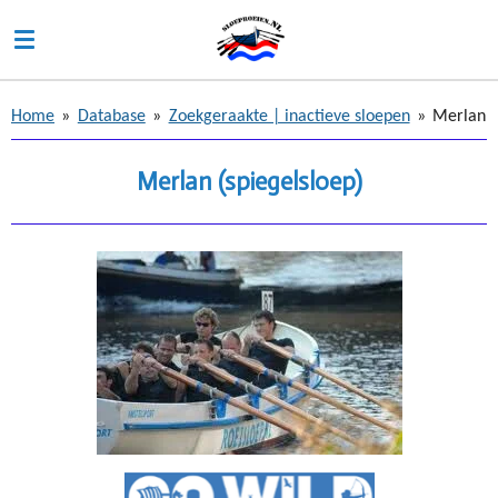
Ga
direct
naar
de
Home
»
Database
»
Zoekgeraakte | inactieve sloepen
»
Merlan
hoofdinhoud
Merlan (spiegelsloep)