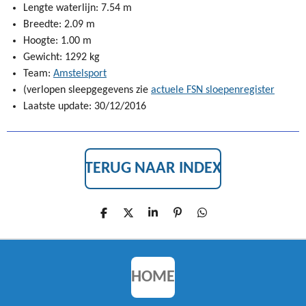
Lengte waterlijn: 7.54 m
Breedte: 2.09 m
Hoogte: 1.00 m
Gewicht: 1292 kg
Team:
Amstelsport
(verlopen sleepgegevens zie
actuele FSN sloepenregister
Laatste update: 30/12/2016
TERUG NAAR INDEX
D
D
S
P
D
E
E
H
I
E
L
E
A
N
L
E
L
R
N
E
N
E
E
N
N
HOME