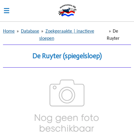
Ga
direct
naar
de
Home
»
Database
»
Zoekgeraakte | inactieve
»
De
hoofdinhoud
sloepen
Ruyter
De Ruyter (spiegelsloep)