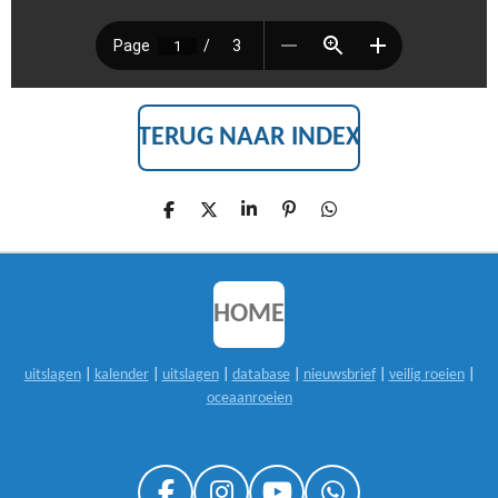
TERUG NAAR INDEX
D
D
S
P
D
E
E
H
I
E
L
E
A
N
L
E
L
R
N
E
N
E
E
N
N
HOME
uitslagen
|
kalender
|
uitslagen
|
database
|
nieuwsbrief
|
veilig roeien
|
oceaanroeien