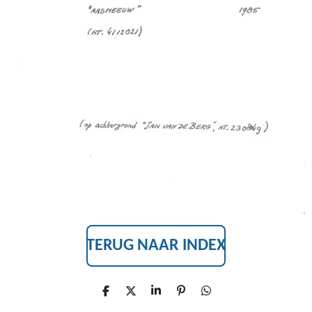
TERUG NAAR INDEX
D
D
S
P
D
E
E
H
I
E