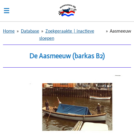
Ga
direct
naar
de
Home
»
Database
»
Zoekgeraakte | inactieve
»
Aasmeeuw
hoofdinhoud
sloepen
De Aasmeeuw (barkas B2)