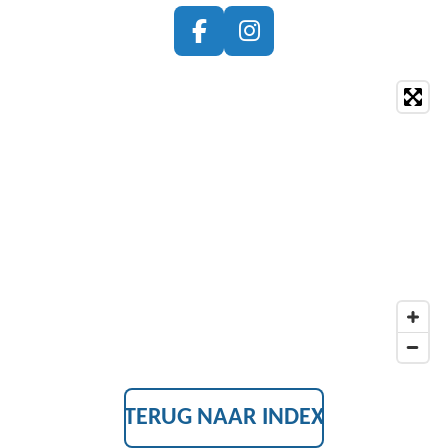
F
I
A
N
C
S
E
T
B
A
O
G
O
R
K
A
M
TERUG NAAR INDEX