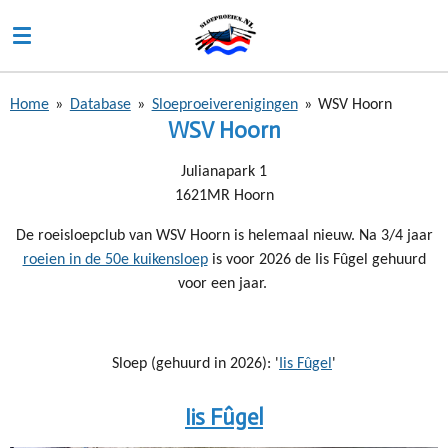
Ga
direct
naar
de
Home
»
Database
»
Sloeproeiverenigingen
»
WSV Hoorn
hoofdinhoud
WSV Hoorn
Julianapark 1
1621MR Hoorn
De roeisloepclub van WSV Hoorn is helemaal nieuw. Na 3/4 jaar
roeien in de 50e kuikensloep
is voor 2026 de Iis Fûgel gehuurd
voor een jaar.
Sloep (gehuurd in 2026): '
Iis Fûgel
'
Iis Fûgel