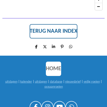
TERUG NAAR INDEX
D
D
S
P
D
E
E
H
I
E
L
E
A
N
L
E
L
R
N
E
N
E
E
N
N
HOME
uitslagen
|
kalender
|
uitslagen
|
database
|
nieuwsbrief
|
veilig roeien
|
oceaanroeien