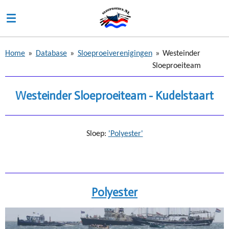
Ga
direct
naar
de
Home
»
Database
»
Sloeproeiverenigingen
»
Westeinder
hoofdinhoud
Sloeproeiteam
Westeinder Sloeproeiteam - Kudelstaart
Sloep:
'Polyester'
Polyester