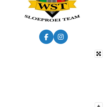
F
I
A
N
C
S
E
T
B
A
O
G
O
R
K
A
M